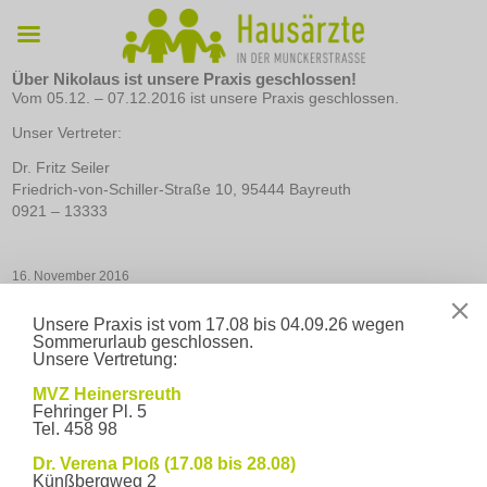
Über Nikolaus ist unsere Praxis geschlossen!
Vom 05.12. – 07.12.2016 ist unsere Praxis geschlossen.
Unser Vertreter:
Dr. Fritz Seiler
Friedrich-von-Schiller-Straße 10, 95444 Bayreuth
0921 – 13333
16. November 2016
←
In den Dreck – und Hände waschen!
Weihnachten steht
vor der Tür. Der Advent mit seinen Lichtern und der
Unsere Praxis ist vom 17.08 bis 04.09.26 wegen
Vorfreude auf das Fest ist immer eine wunderschöne Zeit
Sommerurlaub geschlossen.
zum Innehalten. In diesem Sinne wünschen wir ein frohes
Unsere Vertretung:
und gesegnetes Weihnachtsfest, verbunden mit den besten
Wünschen für das neue Jahr.
→
Wann wir für Sie da sind
MVZ Heinersreuth
Fehringer Pl. 5
Tel. 458 98
Öffnungszeiten
Mo – Fr
7:30 Uhr - 12:30
Dr. Verena Ploß (17.08 bis 28.08)
Uhr
Künßbergweg 2