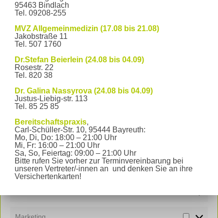
Mo, Di,
14:30 Uhr - 18:00
95463 Bindlach
Do
Uhr
Tel. 09208-255
Sprechzeiten
Mo – Fr
8:30 Uhr - 11:00 Uhr
MVZ Allgemeinmedizin (17.08 bis 21.08)
Mo, Di,
15:00 Uhr - 17:00
Jakobstraße 11
Do
Uhr
Tel. 507 1760
und nach
Vereinbarung
Dr.Stefan Beierlein (24.08 bis 04.09)
Rosestr. 22
Auf dem Parkplatz zwischen dem Kinderhaus Bayreuth und
Tel. 820 38
dem Gebäude Munckerstraße 13 steht für unsere Patienten
ein kostenloser Stellplatz zur Verfügung.
Dr. Galina Nassyrova (24.08 bis 04.09)
Kontaktieren Sie uns
Justus-Liebig-str. 113
Tel. 85 25 85
Cookie-Zustimmung verwalten
Hausärzte in der Munckerstraße
Bereitschaftspraxis
,
Munckerstraße 14
Um Ihnen ein optimales Erlebnis zu bieten, verwenden wir Technologien
Carl-Schüller-Str. 10, 95444 Bayreuth:
95444 Bayreuth
Mo, Di, Do: 18:00 – 21:00 Uhr
wie Cookies, um Geräteinformationen zu speichern und/oder darauf
Telefon
0921 - 2 46 45
Mi, Fr: 16:00 – 21:00 Uhr
zuzugreifen. Wenn Sie diesen Technologien zustimmen, können wir Daten
Fax
0921 - 8 18 35
Sa, So, Feiertag: 09:00 – 21:00 Uhr
wie das Surfverhalten oder eindeutige IDs auf dieser Website verarbeiten.
E-Mail senden
Bitte rufen Sie vorher zur Terminvereinbarung bei
Wenn Sie Ihre Zustimmung nicht erteilen oder zurückziehen, können
unseren Vertreter/-innen an und denken Sie an ihre
bestimmte Merkmale und Funktionen beeinträchtigt werden.
Unsere Notfalldienste finden
Versichertenkarten!
Sie
hier
.
Funktional
Immer aktiv
Hausärzte in der Munckerstraße
Munckerstraße 14
Marketing