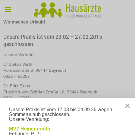
Wir machen Urlaub!
Unsere Praxis ist vom 23.02 – 27.02.2015
geschlossen.
Unsere Vertreter:
Dr.Stefan Wirth
Romanstraße 9, 95444 Bayreuth
0921 – 63207
Dr. Fritz Seiler
Friedrich-von-Schiller-Straße 10, 95444 Bayreuth
0921 – 13333
Bitte denken Sie an Ihre Versichertenkarte!
Unsere Praxis ist vom 17.08 bis 04.09.26 wegen
Sommerurlaub geschlossen.
28. Januar 2015
Unsere Vertretung:
←
Zwischen den Jahren ist unsere Praxis geöffnet.
Kinder,
Jugendliche und Erwachsene bis Mitte 40 sollten ihren
MVZ Heinersreuth
Masern-Impfschutz überprüfen
→
Fehringer Pl. 5
Schreibe einen Kommentar