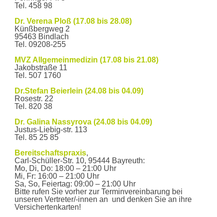
Tel. 458 98
Du musst
angemeldet
sein, um einen Kommentar
abzugeben.
Dr. Verena Ploß (17.08 bis 28.08)
Wann wir für Sie da sind
Künßbergweg 2
95463 Bindlach
Öffnungszeiten
Tel. 09208-255
Mo – Fr
7:30 Uhr - 12:30
Uhr
MVZ Allgemeinmedizin (17.08 bis 21.08)
Mo, Di,
14:30 Uhr - 18:00
Jakobstraße 11
Do
Uhr
Tel. 507 1760
Sprechzeiten
Mo – Fr
8:30 Uhr - 11:00 Uhr
Dr.Stefan Beierlein (24.08 bis 04.09)
Mo, Di,
15:00 Uhr - 17:00
Rosestr. 22
Do
Uhr
Tel. 820 38
und nach
Vereinbarung
Dr. Galina Nassyrova (24.08 bis 04.09)
Justus-Liebig-str. 113
Auf dem Parkplatz zwischen dem Kinderhaus Bayreuth und
Tel. 85 25 85
dem Gebäude Munckerstraße 13 steht für unsere Patienten
ein kostenloser Stellplatz zur Verfügung.
Bereitschaftspraxis
,
Kontaktieren Sie uns
Carl-Schüller-Str. 10, 95444 Bayreuth:
Mo, Di, Do: 18:00 – 21:00 Uhr
Cookie-Zustimmung verwalten
Mi, Fr: 16:00 – 21:00 Uhr
Hausärzte in der Munckerstraße
Sa, So, Feiertag: 09:00 – 21:00 Uhr
Munckerstraße 14
Um Ihnen ein optimales Erlebnis zu bieten, verwenden wir Technologien
Bitte rufen Sie vorher zur Terminvereinbarung bei
95444 Bayreuth
unseren Vertreter/-innen an und denken Sie an ihre
wie Cookies, um Geräteinformationen zu speichern und/oder darauf
Telefon
0921 - 2 46 45
Versichertenkarten!
zuzugreifen. Wenn Sie diesen Technologien zustimmen, können wir Daten
Fax
0921 - 8 18 35