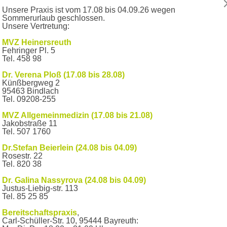
Unsere Praxis ist vom 17.08 bis 04.09.26 wegen
Sommerurlaub geschlossen.
Unsere Vertretung:
zer der Seele ins Sichtbare“
MVZ Heinersreuth
Fehringer Pl. 5
Tel. 458 98
kungen versteht man körperliche Symptome, die durch
Dr. Verena Ploß (17.08 bis 28.08)
Künßbergweg 2
95463 Bindlach
werden wie Herzrasen, Magenschmerzen, Durchfall,
Tel. 09208-255
 bei denen wir Ärzte allerdings organisch keine
MVZ Allgemeinmedizin (17.08 bis 21.08)
hmerzen, insbesondere im Bereich der Wirbelsäule
Jakobstraße 11
ngen verstärkt und unterhalten werden.
Tel. 507 1760
Psychosomatischer Grundversorgung richten wir unsere
Dr.Stefan Beierlein (24.08 bis 04.09)
ichen Auswirkungen von psychischen Belastungen wie
Rosestr. 22
eten Ihnen Hilfe, um Ihr körperliches Wohlbefinden
Tel. 820 38
Dr. Galina Nassyrova (24.08 bis 04.09)
Justus-Liebig-str. 113
Tel. 85 25 85
Bereitschaftspraxis
,
Carl-Schüller-Str. 10, 95444 Bayreuth: