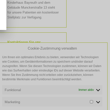
Kinderhaus Bayreuth und dem
Gebäude Munckerstraße 13 steht
für unsere Patienten ein kostenloser
Stellplatz zur Verfügung.
Kontaktieren Sie uns
Cookie-Zustimmung verwalten
Hausärzte in der Munckerstraße
Munckerstraße 14
Um Ihnen ein optimales Erlebnis zu bieten, verwenden wir Technologien
95444 Bayreuth
wie Cookies, um Geräteinformationen zu speichern und/oder darauf
zuzugreifen. Wenn Sie diesen Technologien zustimmen, können wir Daten
Telefon
0921 - 2 46 45
wie das Surfverhalten oder eindeutige IDs auf dieser Website verarbeiten.
Fax
0921 - 8 18 35
Wenn Sie Ihre Zustimmung nicht erteilen oder zurückziehen, können
E-Mail senden
bestimmte Merkmale und Funktionen beeinträchtigt werden.
Unsere Notfalldienste finden
Funktional
Immer aktiv
Sie
hier
.
Marketing
Marketin