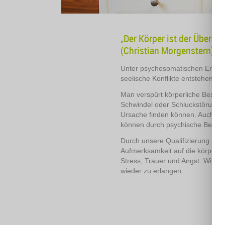
„Der Körper ist der Überset
(Christian Morgenstern)
Unter psychosomatischen Erkran
seelische Konflikte entstehen.
Man verspürt körperliche Besch
Schwindel oder Schluckstörungen,
Ursache finden können. Auch Sc
können durch psychische Belastu
Durch unsere Qualifizierung in 
Aufmerksamkeit auf die körperl
Stress, Trauer und Angst. Wir bi
wieder zu erlangen.