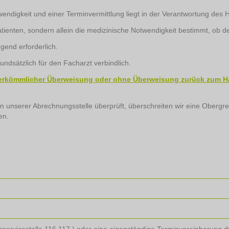
endigkeit und einer Terminvermittlung liegt in der Verantwortung des 
enten, sondern allein die medizinische Notwendigkeit bestimmt, ob de
gend erforderlich.
undsätzlich für den Facharzt verbindlich.
t herkömmlicher Überweisung oder ohne Überweisung zurück zum H
n unserer Abrechnungsstelle überprüft, überschreiten wir eine Obergre
en.
servicestelle 116 117 ) oder eine eigenständige Terminvereinbarung d