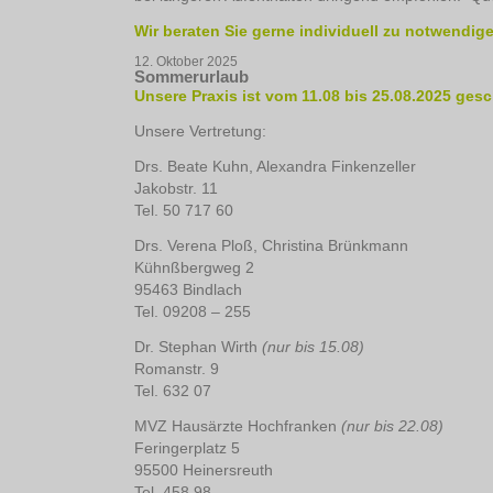
Wir beraten Sie gerne individuell zu notwend
12. Oktober 2025
Sommerurlaub
Unsere Praxis ist vom 11.08 bis 25.08.2025 ges
Unsere Vertretung:
Drs. Beate Kuhn, Alexandra Finkenzeller
Jakobstr. 11
Tel. 50 717 60
Drs. Verena Ploß, Christina Brünkmann
Kühnßbergweg 2
95463 Bindlach
Tel. 09208 – 255
Dr. Stephan Wirth
(nur bis 15.08)
Romanstr. 9
Tel. 632 07
MVZ Hausärzte Hochfranken
(nur bis 22.08)
Feringerplatz 5
95500 Heinersreuth
Tel. 458 98