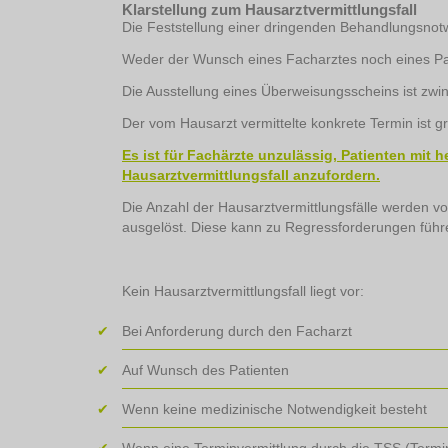
Klarstellung zum Hausarztvermittlungsfall
Die Feststellung einer dringenden Behandlungsnotw
Weder der Wunsch eines Facharztes noch eines Pati
Die Ausstellung eines Überweisungsscheins ist zwin
Der vom Hausarzt vermittelte konkrete Termin ist gr
Es ist für Fachärzte unzulässig, Patienten mi
Hausarztvermittlungsfall anzufordern.
Die Anzahl der Hausarztvermittlungsfälle werden vo
ausgelöst. Diese kann zu Regressforderungen führ
Kein Hausarztvermittlungsfall liegt vor:
Bei Anforderung durch den Facharzt
Auf Wunsch des Patienten
Wenn keine medizinische Notwendigkeit besteht
Wenn eine Terminvermittlung durch die TSS (Termin