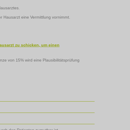
Hausarztes.
r Hausarzt eine Vermittlung vornimmt.
ausarzt zu schicken, um einen
nze von 15% wird eine Plausibilitätsprüfung
urch den Patienten zumutbar ist.