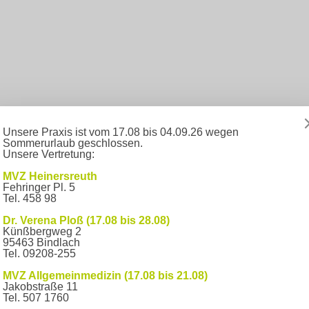
Unsere Praxis ist vom 17.08 bis 04.09.26 wegen
Sommerurlaub geschlossen.
Unsere Vertretung:
ei unseren Vertreter/-innen an und denken Sie an ihre Versicherte
MVZ Heinersreuth
Fehringer Pl. 5
Tel. 458 98
Dr. Verena Ploß (17.08 bis 28.08)
Künßbergweg 2
95463 Bindlach
Tel. 09208-255
r für Sie da.
MVZ Allgemeinmedizin (17.08 bis 21.08)
Jakobstraße 11
Tel. 507 1760