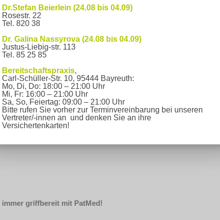
Dr.Stefan Beierlein (24.08 bis 04.09)
Rosestr. 22
Tel. 820 38
Dr. Galina Nassyrova (24.08 bis 04.09)
in bei uns buchen.
Justus-Liebig-str. 113
und flexibel!
Tel. 85 25 85
Bereitschaftspraxis
,
Carl-Schüller-Str. 10, 95444 Bayreuth:
Mo, Di, Do: 18:00 – 21:00 Uhr
Mi, Fr: 16:00 – 21:00 Uhr
Sa, So, Feiertag: 09:00 – 21:00 Uhr
Bitte rufen Sie vorher zur Terminvereinbarung bei unseren
Vertreter/-innen an und denken Sie an ihre
Versichertenkarten!
 immer griffbereit mit PatMed!