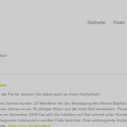
Startseite
Praxis
fen!
isen
in die Ferne- denken Sie dabei auch an ihren Impfschutz!
ses Jahres wurden 15 Wanderer bei der Besteigung des Mount Batukaru 
es Jahres ist ein 35-jähriger Mann auf der Insel Bali verstorben. Pres
le im November 2008 hat sich die Infektion auf Bali schnell unter Hun
 Regionen Indonesiens werden Fälle berichtet. Eine vorbeugende Impfu
elle:
https://crm.de/aktuelles/