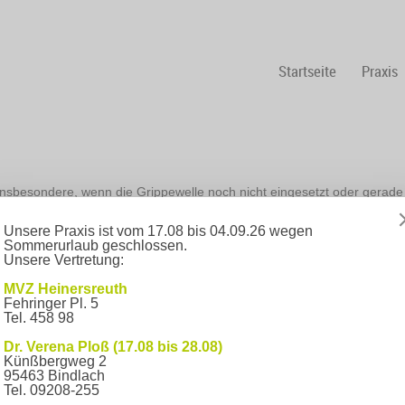
Startseite
Praxis
 Insbesondere, wenn die Grippewelle noch nicht eingesetzt oder gerade
g!
Unsere Praxis ist vom 17.08 bis 04.09.26 wegen
Sommerurlaub geschlossen.
Unsere Vertretung:
tatt.
Wieder Termine in Impfzentren in Bayreuth
→
MVZ Heinersreuth
Fehringer Pl. 5
Tel. 458 98
Dr. Verena Ploß (17.08 bis 28.08)
Künßbergweg 2
95463 Bindlach
Tel. 09208-255