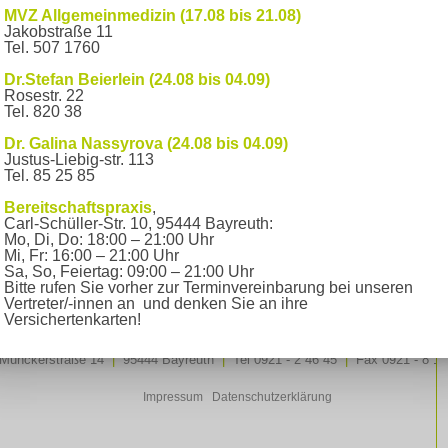
MVZ Allgemeinmedizin (17.08 bis 21.08)
Jakobstraße 11
Tel. 507 1760
Dr.Stefan Beierlein (24.08 bis 04.09)
Rosestr. 22
ayreuth und dem Gebäude Munckerstraße 13 steht für unsere Pa
Tel. 820 38
Dr. Galina Nassyrova (24.08 bis 04.09)
Justus-Liebig-str. 113
Tel. 85 25 85
Bereitschaftspraxis
,
Carl-Schüller-Str. 10, 95444 Bayreuth:
Mo, Di, Do: 18:00 – 21:00 Uhr
Mi, Fr: 16:00 – 21:00 Uhr
Sa, So, Feiertag: 09:00 – 21:00 Uhr
Bitte rufen Sie vorher zur Terminvereinbarung bei unseren
Vertreter/-innen an und denken Sie an ihre
Versichertenkarten!
Munckerstraße 14
|
95444 Bayreuth
|
Tel 0921 - 2 46 45
|
Fax 0921 - 8 18
Impressum
Datenschutzerklärung