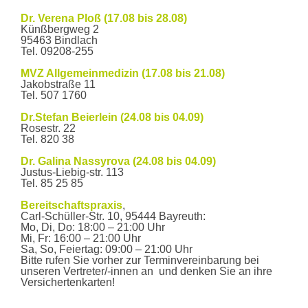
Wann wir für Sie da sind
Dr. Verena Ploß (17.08 bis 28.08)
Künßbergweg 2
Öffnungszeiten
95463 Bindlach
Mo – Fr
7:30 Uhr - 12:30
Tel. 09208-255
Uhr
Mo, Di,
14:30 Uhr - 18:00
MVZ Allgemeinmedizin (17.08 bis 21.08)
Do
Uhr
Jakobstraße 11
Sprechzeiten
Tel. 507 1760
Mo – Fr
8:30 Uhr - 11:00 Uhr
Mo, Di,
15:00 Uhr - 17:00
Dr.Stefan Beierlein (24.08 bis 04.09)
Do
Uhr
Rosestr. 22
und nach
Tel. 820 38
Vereinbarung
Dr. Galina Nassyrova (24.08 bis 04.09)
Auf dem Parkplatz zwischen dem Kinderhaus Bayreuth und
Justus-Liebig-str. 113
dem Gebäude Munckerstraße 13 steht für unsere Patienten
Tel. 85 25 85
ein kostenloser Stellplatz zur Verfügung.
Kontaktieren Sie uns
Bereitschaftspraxis
,
Carl-Schüller-Str. 10, 95444 Bayreuth:
Cookie-Zustimmung verwalten
Mo, Di, Do: 18:00 – 21:00 Uhr
Hausärzte in der Munckerstraße
Mi, Fr: 16:00 – 21:00 Uhr
Munckerstraße 14
Um Ihnen ein optimales Erlebnis zu bieten, verwenden wir Technologien
Sa, So, Feiertag: 09:00 – 21:00 Uhr
95444 Bayreuth
Bitte rufen Sie vorher zur Terminvereinbarung bei
wie Cookies, um Geräteinformationen zu speichern und/oder darauf
Telefon
0921 - 2 46 45
unseren Vertreter/-innen an und denken Sie an ihre
zuzugreifen. Wenn Sie diesen Technologien zustimmen, können wir Daten
Fax
0921 - 8 18 35
Versichertenkarten!
wie das Surfverhalten oder eindeutige IDs auf dieser Website verarbeiten.
E-Mail senden
Wenn Sie Ihre Zustimmung nicht erteilen oder zurückziehen, können