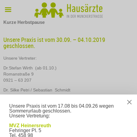
Kurze Herbstpause
Unsere Praxis ist vom 30.09. – 04.10.2019
geschlossen.
Unsere Vertreter:
Dr.Stefan Wirth (ab 01.10.)
Romanstraße 9
0921 – 63 207
Dr. Silke Petri / Sebastian Schmidt
Bahnhofstraße 1A
0921 – 56 02 41
Unsere Praxis ist vom 17.08 bis 04.09.26 wegen
Sommerurlaub geschlossen.
Bitte denken Sie an Ihre Versichertenkarte und Ihren
Unsere Vertretung:
Medikamentenplan!
MVZ Heinersreuth
18. September 2019
Fehringer Pl. 5
←
Verstärkung unseres Praxisteams!
Grippeimpfstoff 2019/
Tel. 458 98
20 eingetroffen!
→