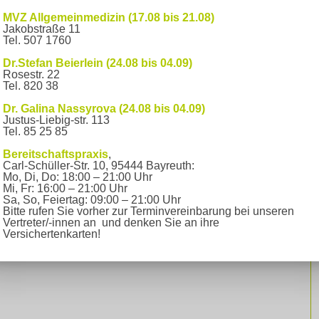
opädische Privatspechstunde!!
→
MVZ Allgemeinmedizin (17.08 bis 21.08)
Jakobstraße 11
Tel. 507 1760
Dr.Stefan Beierlein (24.08 bis 04.09)
Rosestr. 22
Tel. 820 38
Dr. Galina Nassyrova (24.08 bis 04.09)
Justus-Liebig-str. 113
Tel. 85 25 85
Bereitschaftspraxis
,
Carl-Schüller-Str. 10, 95444 Bayreuth:
Mo, Di, Do: 18:00 – 21:00 Uhr
Mi, Fr: 16:00 – 21:00 Uhr
ayreuth und dem Gebäude Munckerstraße 13 steht für unsere Pa
Sa, So, Feiertag: 09:00 – 21:00 Uhr
Bitte rufen Sie vorher zur Terminvereinbarung bei unseren
Vertreter/-innen an und denken Sie an ihre
Versichertenkarten!