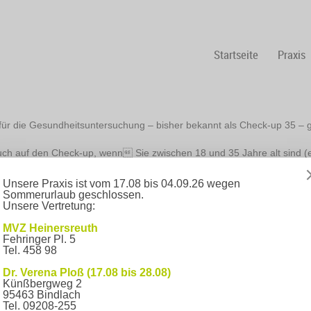
Startseite
Praxis
 für die Gesundheitsuntersuchung – bisher bekannt als Check-up 35 – 
ch auf den Check-up, wenn Sie zwischen 18 und 35 Jahre alt sind (ei
heck-up?
dheitlichen Risiken und Belastungen. Neben einem ausführlichen Ges
Unsere Praxis ist vom 17.08 bis 04.09.26 wegen
Sommerurlaub geschlossen.
suchung von Herz, Lunge, Kopf, Hals, Bauch, Wirbelsäule, Bewegungsa
Unsere Vertretung:
chungen, getestet werden Blutzucker und Fettstoffwechselwerte (z.B. Ch
bergewicht und Herz-Kreislauf-Erkrankungen ermittelt. Zudem prüfen wir
MVZ Heinersreuth
prechen wir im Anschluss gemeinsam, was Sie selbst für Ihre Gesundh
Fehringer Pl. 5
Tel. 458 98
b weitere medizinische Schritte nötig sind.
Dr. Verena Ploß (17.08 bis 28.08)
men, können wir den Check-up weiterhin ab einem Alter von 35 Jahren a
Künßbergweg 2
95463 Bindlach
 Gemeinsamen Bundesausschusses; Mitteilung der KBV vom 9.4.2019
Tel. 09208-255