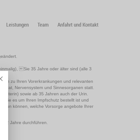
Leistungen
Team
Anfahrt und Kontakt
geändert.
nmalig), Sie 35 Jahre oder älter sind (alle 3
präch zu Ihren Vorerkrankungen und relevanten
pparat, Nervensystem und Sinnesorganen statt.
olesterin) sowie ab 35 Jahren auch der Urin.
, wie es um Ihren Impfschutz bestellt ist und
eit tun können, welche Vorsorge angebote Ihrer
lle 2 Jahre durchführen.