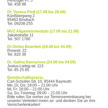
Fehringer Pl. 5
24. Juli 2018
Tel. 458 98
←
Wir machen Urlaub!
Wir freuen uns über einen
Famulanten
→
Dr. Verena Ploß (17.08 bis 28.08)
Wann wir für Sie da sind
Künßbergweg 2
95463 Bindlach
Öffnungszeiten
Tel. 09208-255
Mo – Fr
7:30 Uhr - 12:30
Uhr
MVZ Allgemeinmedizin (17.08 bis 21.08)
Mo, Di,
14:30 Uhr - 18:00
Jakobstraße 11
Do
Uhr
Tel. 507 1760
Sprechzeiten
Mo – Fr
8:30 Uhr - 11:00 Uhr
Dr.Stefan Beierlein (24.08 bis 04.09)
Mo, Di,
15:00 Uhr - 17:00
Rosestr. 22
Do
Uhr
Tel. 820 38
und nach
Vereinbarung
Dr. Galina Nassyrova (24.08 bis 04.09)
Justus-Liebig-str. 113
Tel. 85 25 85
Auf dem Parkplatz zwischen dem Kinderhaus Bayreuth und
dem Gebäude Munckerstraße 13 steht für unsere Patienten
Bereitschaftspraxis
,
ein kostenloser Stellplatz zur Verfügung.
Carl-Schüller-Str. 10, 95444 Bayreuth:
Kontaktieren Sie uns
Mo, Di, Do: 18:00 – 21:00 Uhr
Cookie-Zustimmung verwalten
Mi, Fr: 16:00 – 21:00 Uhr
Hausärzte in der Munckerstraße
Sa, So, Feiertag: 09:00 – 21:00 Uhr
Munckerstraße 14
Bitte rufen Sie vorher zur Terminvereinbarung bei
Um Ihnen ein optimales Erlebnis zu bieten, verwenden wir Technologien
95444 Bayreuth
unseren Vertreter/-innen an und denken Sie an ihre
wie Cookies, um Geräteinformationen zu speichern und/oder darauf
Versichertenkarten!
Telefon
0921 - 2 46 45
zuzugreifen. Wenn Sie diesen Technologien zustimmen, können wir Daten