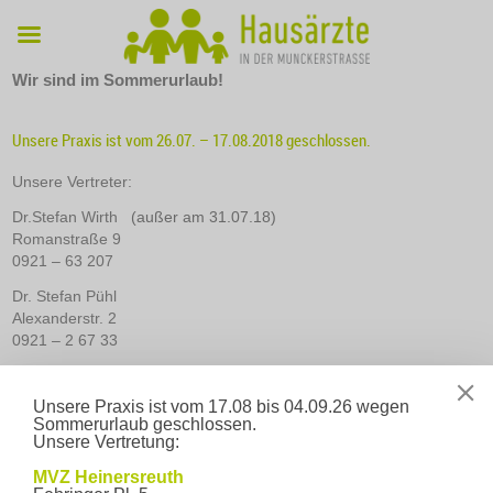
Wir sind im Sommerurlaub!
Unsere Praxis ist vom 26.07. – 17.08.2018 geschlossen.
Unsere Vertreter:
Dr.Stefan Wirth
(außer am 31.07.18)
Romanstraße 9
0921 – 63 207
Dr. Stefan Pühl
Alexanderstr. 2
0921 – 2 67 33
Dr. Moos / Dr. Nitzl-Willner (vom 06.08.- 10.08.18)
Hohenzollernring 74
Unsere Praxis ist vom 17.08 bis 04.09.26 wegen
0921 – 611 22
Sommerurlaub geschlossen.
Unsere Vertretung:
Bitte denken Sie an Ihre Versichertenkarte und Ihren
Medikamentenplan!
MVZ Heinersreuth